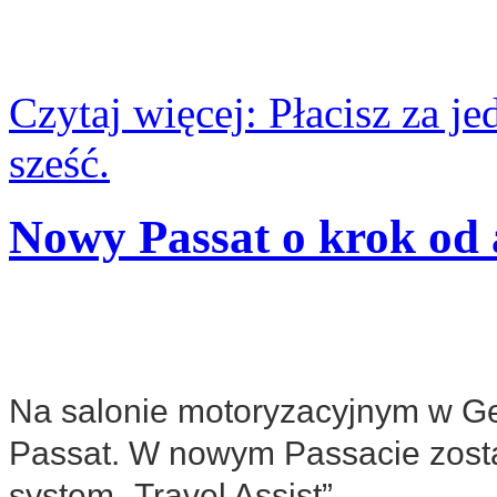
Czytaj więcej: Płacisz za j
sześć.
Nowy Passat o krok od 
Na salonie motoryzacyjnym w G
Passat. W nowym Passacie zosta
system „Travel Assist”.