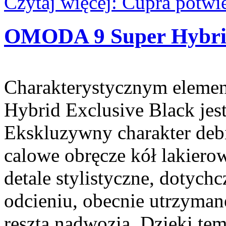
Czytaj więcej: Cupra potw
OMODA 9 Super Hybrid
Charakterystycznym elem
Hybrid Exclusive Black jes
Ekskluzywny charakter debi
calowe obręcze kół lakiero
detale stylistyczne, dotych
odcieniu, obecnie utrzyman
reszta nadwozia. Dzięki te