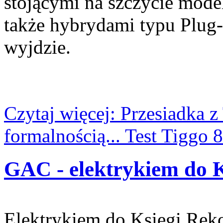
stojącymi na szczycie mode
także hybrydami typu Plug-
wyjdzie.
Czytaj więcej: Przesiadka z
formalnością... Test Tiggo
GAC - elektrykiem do 
Elektrykiem do Księgi Rek