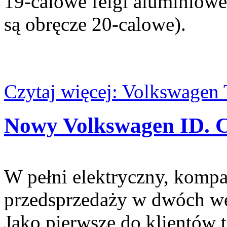
19-calowe felgi aluminiowe
są obręcze 20-calowe).
Czytaj więcej: Volkswage
Nowy Volkswagen ID. C
W pełni elektryczny, komp
przedsprzedaży w dwóch wer
Jako pierwsze do klientów 