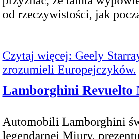
przyznać, że tamta wypowie
od rzeczywistości, jak poc
Czytaj więcej: Geely Starr
zrozumieli Europejczyków.
Lamborghini Revuelto
Automobili Lamborghini świ
legendarnej Miury, prezent