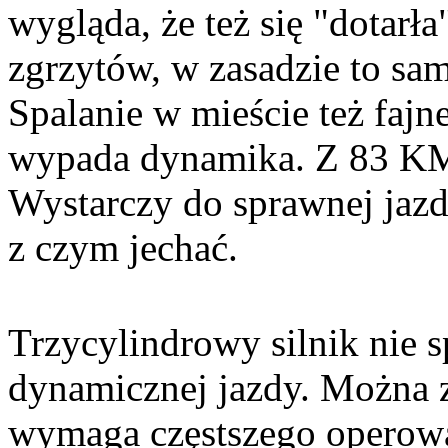
wygląda, że też się "dotarł
zgrzytów, w zasadzie to sa
Spalanie w mieście też fajn
wypada dynamika. Z 83 KM t
Wystarczy do sprawnej jazdy
z czym jechać.
Trzycylindrowy silnik nie s
dynamicznej jazdy. Można z
wymaga częstszego operowa