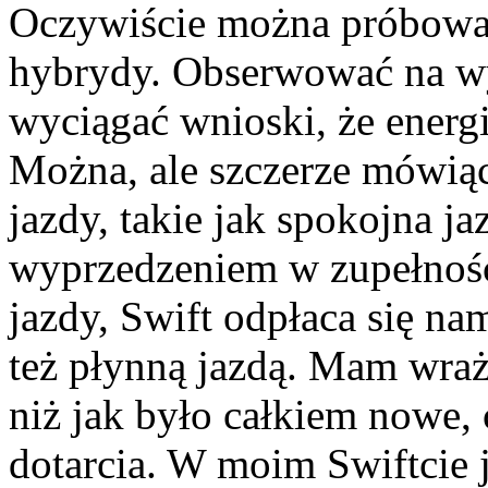
Oczywiście można próbować
hybrydy. Obserwować na wy
wyciągać wnioski, że ener
Można, ale szczerze mówiąc
jazdy, takie jak spokojna ja
wyprzedzeniem w zupełności
jazdy, Swift odpłaca się na
też płynną jazdą. Mam wraże
niż jak było całkiem nowe,
dotarcia. W moim Swiftcie 