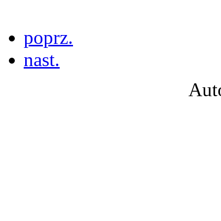
poprz.
nast.
Aut