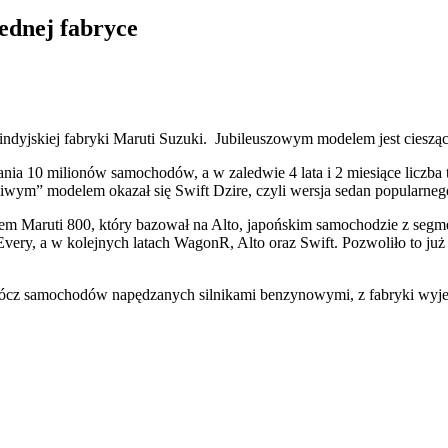
ednej fabryce
indyjskiej fabryki Maruti Suzuki. Jubileuszowym modelem jest ciesząc
a 10 milionów samochodów, a w zaledwie 4 lata i 2 miesiące liczba 
ęśliwym” modelem okazał się Swift Dzire, czyli wersja sedan popularne
delem Maruti 800, który bazował na Alto, japońskim samochodzie z s
very, a w kolejnych latach WagonR, Alto oraz Swift. Pozwoliło to ju
oprócz samochodów napędzanych silnikami benzynowymi, z fabryki wyj