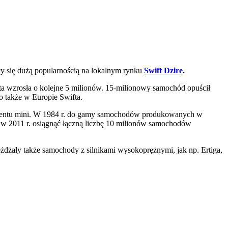
y się dużą popularnością na lokalnym rynku
Swift Dzire
.
ta wzrosła o kolejne 5 milionów. 15-milionowy samochód opuścił
go także w Europie Swifta.
egmentu mini. W 1984 r. do gamy samochodów produkowanych w
ż w 2011 r. osiągnąć łączną liczbę 10 milionów samochodów
eżdżały także samochody z silnikami wysokoprężnymi, jak np.
Ertiga,