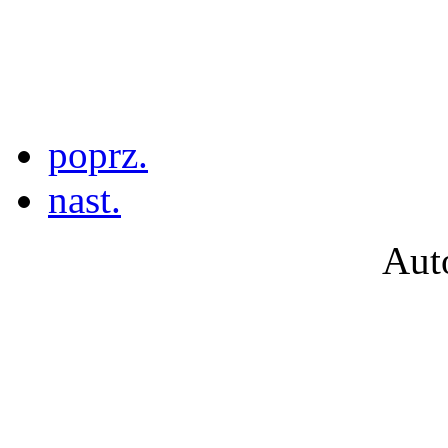
poprz.
nast.
Aut