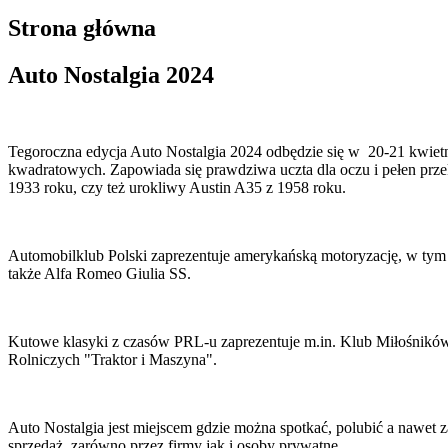
Strona główna
Auto Nostalgia 2024
Tegoroczna edycja Auto Nostalgia 2024 odbędzie się w 20-21 kwietn
kwadratowych. Zapowiada się prawdziwa uczta dla oczu i pełen przekr
1933 roku, czy też urokliwy Austin A35 z 1958 roku.
Automobilklub Polski zaprezentuje amerykańską motoryzację, w tym k
także Alfa Romeo Giulia SS.
Kutowe klasyki z czasów PRL-u zaprezentuje m.in. Klub Miłośnikó
Rolniczych "Traktor i Maszyna".
Auto Nostalgia jest miejscem gdzie można spotkać, polubić a nawet z
sprzedaż, zarówno przez firmy jak i osoby prywatne.