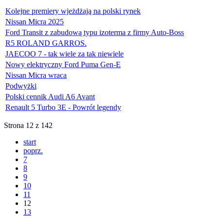
Kolejne premiery wjeżdżają na polski rynek
Nissan Micra 2025
Ford Transit z zabudową typu izoterma z firmy Auto-Boss
R5 ROLAND GARROS.
JAECOO 7 - tak wiele za tak niewiele
Nowy elektryczny Ford Puma Gen-E
Nissan Micra wraca
Podwyżki
Polski cennik Audi A6 Avant
Renault 5 Turbo 3E - Powrót legendy
Strona 12 z 142
start
poprz.
7
8
9
10
11
12
13