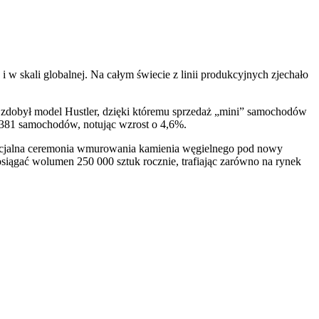
 skali globalnej. Na całym świecie z linii produkcyjnych zjechało
zdobył model Hustler, dzięki któremu sprzedaż „mini” samochodów
7381 samochodów, notując wzrost o 4,6%.
oficjalna ceremonia wmurowania kamienia węgielnego pod nowy
siągać wolumen 250 000 sztuk rocznie, trafiając zarówno na rynek