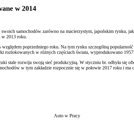
wane w 2014
swoich samochodów zarówno na macierzystym, japońskim rynku, jak i w
ż w 2013 roku.
 względem poprzedniego roku. Na tym rynku szczególną popularność 
marki rozlokowanych w różnych częściach świata, wyprodukowano 195
i stale rozwija swoją sieć produkcyjną. W styczniu br. odbyła się 
amochodów w tym zakładzie rozpocznie się w połowie 2017 roku i ma o
Auto w Pracy