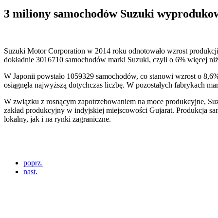
3 miliony samochodów Suzuki wyproduko
Suzuki Motor Corporation w 2014 roku odnotowało wzrost produkcji 
dokładnie 3016710 samochodów marki Suzuki, czyli o 6% więcej ni
W Japonii powstało 1059329 samochodów, co stanowi wzrost o 8,6%
osiągnęła najwyższą dotychczas liczbę. W pozostałych fabrykach 
W związku z rosnącym zapotrzebowaniem na moce produkcyjne, Suzuk
zakład produkcyjny w indyjskiej miejscowości Gujarat. Produkcja s
lokalny, jak i na rynki zagraniczne.
poprz.
nast.