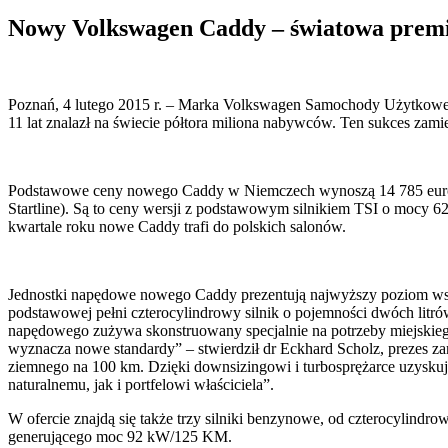
Nowy Volkswagen Caddy – światowa prem
Poznań, 4 lutego 2015 r. – Marka Volkswagen Samochody Użytkowe 
11 lat znalazł na świecie półtora miliona nabywców. Ten sukces za
Podstawowe ceny nowego Caddy w Niemczech wynoszą 14 785 euro (ne
Startline). Są to ceny wersji z podstawowym silnikiem TSI o mocy
kwartale roku nowe Caddy trafi do polskich salonów.
Jednostki napędowe nowego Caddy prezentują najwyższy poziom współ
podstawowej pełni czterocylindrowy silnik o pojemności dwóch litr
napędowego zużywa skonstruowany specjalnie na potrzeby miejskieg
wyznacza nowe standardy” – stwierdził dr Eckhard Scholz, prezes
ziemnego na 100 km. Dzięki downsizingowi i turbosprężarce uzysku
naturalnemu, jak i portfelowi właściciela”.
W ofercie znajdą się także trzy silniki benzynowe, od czterocyli
generującego moc 92 kW/125 KM.