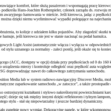
wiające komfort, które służą pasażerom i wspomagają pracę kierowc
 podkreśla Hans-Joachim Rothenpieler, członek zarządu ds. rozwoju
em awaryjnego hamowania w mieście. Jeśli kierowca, jadąc z prędkości
można dzięki niemu wyeliminować wypadki polegające na najechaniu
ażenia, to kolizje z udziałem kilku pojazdów. Aby złagodzić skutki
amuje, jeśli kierowca nie jest w stanie nacisnąć na pedał hamulca.
owych Light Assist (automatycznie włącza i wyłącza w odpowiednich
a od stylu uznanego za normalny - zaleci postój, jeśli okaże się to ko
ącego (ACC, dostępny w opcji) działa przy prędkościach od 0 do 160
o urządzenia mierzy i kontroluje odległość oraz prędkość auta wzgl
DSG doprowadzając nawet do całkowitego zatrzymania samochodu.
tion Media lub w system radiowo-nawigacyjny Discover Media, możn
atyczne zaparkowanie samochodu „w zatoczce”, a także prostopadle do 
o ostrzejszymi kształtami i stylowo nakreślonymi powierzchniami ka
ść; dzieje się tak między innymi dzięki reflektorom i tylnym lampom, 
ego stylu - stał się niepowtarzalny i jeszcze bardziej dynamiczny.
kało zupełnie nowy wymiar. Dekoracyjne panele, w które wkomponowa