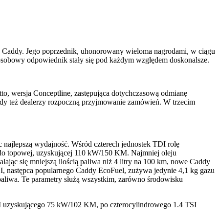
u Caddy. Jego poprzednik, uhonorowany wieloma nagrodami, w ciągu
j osobowy odpowiednik stały się pod każdym względem doskonalsze.
to, wersja Conceptline, zastępująca dotychczasową odmianę
edy też dealerzy rozpoczną przyjmowanie zamówień. W trzecim
 najlepszą wydajność. Wśród czterech jednostek TDI rolę
 do topowej, uzyskującej 110 kW/150 KM. Najmniej oleju
c się mniejszą ilością paliwa niż 4 litry na 100 km, nowe Caddy
, następca popularnego Caddy EcoFuel, zużywa jedynie 4,1 kg gazu
paliwa. Te parametry służą wszystkim, zarówno środowisku
TSI uzyskującego 75 kW/102 KM, po czterocylindrowego 1.4 TSI