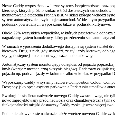
Nowe Caddy wyposażono w liczne systemy bezpieczeństwa oraz popra
kierowcy, których próżno szukać wśród dostawczych samochodów” -
monitorowania otoczenia Front Assist, w skład którego wchodzi syst
system automatycznie przyhamuje samochód. W idealnym przypadku 
poduszek powietrznych wyposażono także w poduszki kurtynowe.
Około 22% wszystkich wypadków, w których pasażerowie odnoszą obr
nagradzany system hamulcowy, który po zderzeniu sam automatycznie h
W ramach wyposażenia dodatkowego dostępne są system świateł drog
kierowcy. Drugi z nich, gdy stwierdzi, że styl jazdy kierowcy odbieg
szyby, dostępne jako element wyposażenia dodatkowego.
Automatyczny system monitorujący odległość od pojazdu poprzedzaj
km/h (wersje z mechaniczną skrzynią biegów). Radarowy czujnik teg
pojazdu np. podczas jazdy w kolumnie albo w korku, w przypadku 
Wyposażając Caddy w systemy radiowe Composition Colour, Composi
Dostępny jako opcja asystent parkowania Park Assist umożliwia autom
Ewolucja bestsellera: nadwozie nowego Caddy zwraca uwagę nie tylk
nowo zaprojektowany przód nadwozia oraz charakterystyczna tylna czę
funkcjonalności miejski dostawczy Caddy zyskał jeszcze więcej swoist
Podobnie jak wyraziste nadwozie, także wnętrze nowego Caddy zys