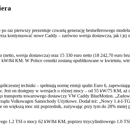
iera
po raz pierwszy prezentuje czwartą generację bestsellerowego model
mierza kontynuować nowe Caddy – zarówno wersja dostawcza, jak i je
tto, wersja dostawcza) oraz 15 330 euro netto (18 242,70 euro brut
 62 kW/84 KM. W Polsce cenniki zostaną opublikowane w kwietniu, wt
czesnej techniki – spełniają normę emisji spalin Euro 6, zapewniając
ów. Jest on dostępny w wersjach o różnej mocy – od 55 kW/75 KM, aż
o transportu towarowego dostawczy VW Caddy BlueMotion. „Zadowalają
 zarządu Volkswagen Samochody Użytkowe. Dodał też: „Nowy 1.4-I-TGI
je on większą moc niż poprzednik, zużywając przy tym do 28% mniej 
ndrowego 1.2 TSI o mocy 62 kW/84 KM, poprzez trzycylindrowego 1.0 