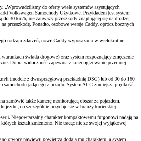
y. „Wprowadziliśmy do oferty wiele systemów asystujących
 marki Volkswagen Samochody Użytkowe. Przykładem jest system
ą do 30 km/h, nie zauważy przeszkody znajdującej się na drodze,
 na przeszkodę. Ponadto, osobowe wersje Caddy, oprócz bocznych
 tego rodzaju zdarzeń, nowe Caddy wyposażono w wielokrotnie
 warunkach światła drogowe) oraz system rozpoznający zmęczenie
nieczne. Dobrą widoczność zapewnia z kolei ogrzewanie przedniej
 km/h (modele z dwusprzęgłową przekładnią DSG) lub od 30 do 160
ędem samochodu jadącego z przodu. System ACC zmniejsza prędkość
a zamówić także kamerę monitorującą obszar za pojazdem.
jezdni, co szczególnie przydaje się w branży kurierskiej.
roserii. Niepowtarzalny charakter kompaktowemu furgonowi nadają na
których kształt zmieniono. Nie tracąc nic ze swojej wyjątkowej
no otwory nawiewu powietrza dodają mu charakteru, a system