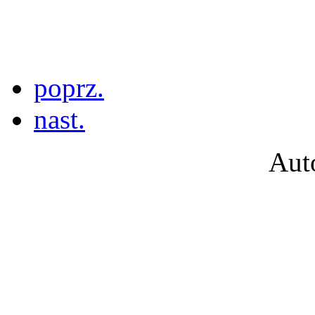
poprz.
nast.
Aut