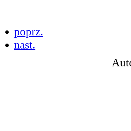
poprz.
nast.
Aut