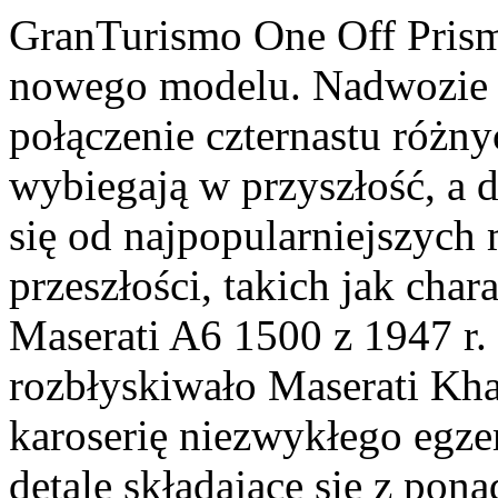
GranTurismo One Off Prism
nowego modelu. Nadwozie 
połączenie czternastu różn
wybiegają w przyszłość, a
się od najpopularniejszych
przeszłości, takich jak cha
Maserati A6 1500 z 1947 r
rozbłyskiwało Maserati Kha
karoserię niezwykłego egz
detale składające się z pon