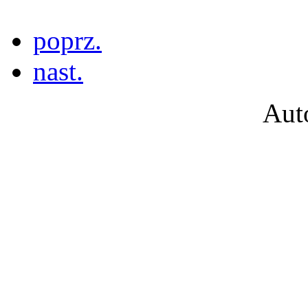
poprz.
nast.
Aut