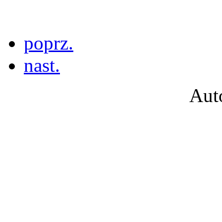
poprz.
nast.
Aut