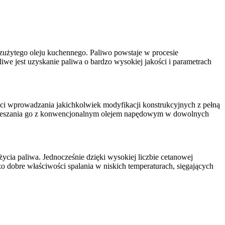
użytego oleju kuchennego. Paliwo powstaje w procesie
iwe jest uzyskanie paliwa o bardzo wysokiej jakości i parametrach
i wprowadzania jakichkolwiek modyfikacji konstrukcyjnych z pełną
 i mieszania go z konwencjonalnym olejem napędowym w dowolnych
a paliwa. Jednocześnie dzięki wysokiej liczbie cetanowej
dzo dobre właściwości spalania w niskich temperaturach, sięgających