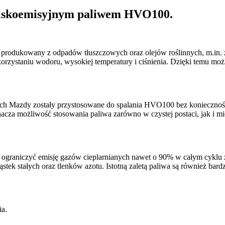
niskoemisyjnym paliwem HVO100.
produkowany z odpadów tłuszczowych oraz olejów roślinnych, m.in. z
orzystaniu wodoru, wysokiej temperatury i ciśnienia. Dzięki temu możl
h Mazdy zostały przystosowane do spalania HVO100 bez koniecznośc
oznacza możliwość stosowania paliwa zarówno w czystej postaci, jak
aniczyć emisję gazów cieplarnianych nawet o 90% w całym cyklu życi
ąstek stałych oraz tlenków azotu. Istotną zaletą paliwa są również bar
ia.