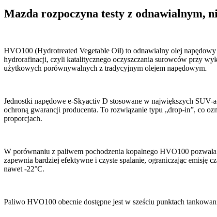
Mazda rozpoczyna testy z odnawialnym, 
HVO100 (Hydrotreated Vegetable Oil) to odnawialny olej napędowy 
hydrorafinacji, czyli katalitycznego oczyszczania surowców przy wyk
użytkowych porównywalnych z tradycyjnym olejem napędowym.
Jednostki napędowe e-Skyactiv D stosowane w największych SUV-ac
ochroną gwarancji producenta. To rozwiązanie typu „drop-in”, co 
proporcjach.
W porównaniu z paliwem pochodzenia kopalnego HVO100 pozwala ogr
zapewnia bardziej efektywne i czyste spalanie, ograniczając emisję cz
nawet -22°C.
Paliwo HVO100 obecnie dostępne jest w sześciu punktach tankowan