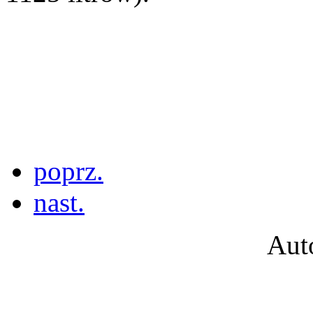
poprz.
nast.
Aut